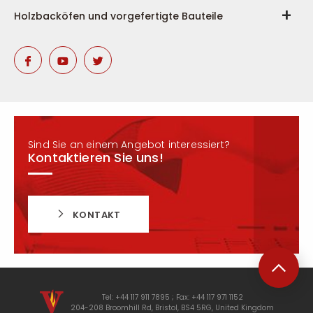
Holzbacköfen und vorgefertigte Bauteile
Sind Sie an einem Angebot interessiert?
Kontaktieren Sie uns!
KONTAKT
Tel: +44 117 911 7895 ; Fax: +44 117 971 1152
204-208 Broomhill Rd, Bristol, BS4 5RG, United Kingdom